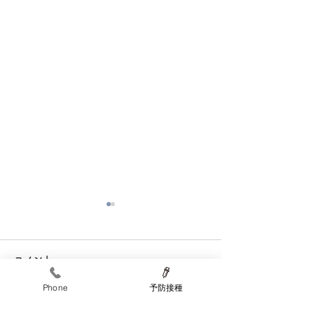
お盆休のお知らせ
予防接種のWeb
８月１２日（水）〜1５日
ホームページの予
コメント
（土）は休診します。１７日
ンからどうぞ（少
（月）から通常通り診療しま
いです🙇）。電話
Phone
予防接種
す。
ています。 母子