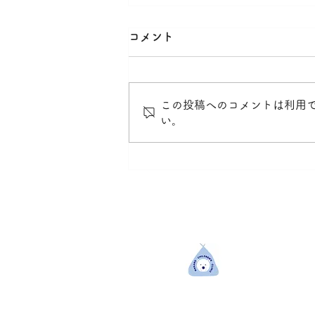
お盆休のお知らせ
コメント
８月１２日（水）〜1５日（土）
は休診します。１７日（月）から
通常通り診療します。
この投稿へのコメントは利用
い。
福岡県福岡市の