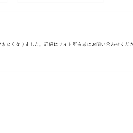
マイナカード保険証
お子様の顔認証がうまくいかない
ことがあります。暗証番号での認
証をお願いします。
できなくなりました。詳細はサイト所有者にお問い合わせくだ
〒814-0175 福岡県福
中野こどもクリニック
TEL 092-861-2550
FAX 092-861-2581